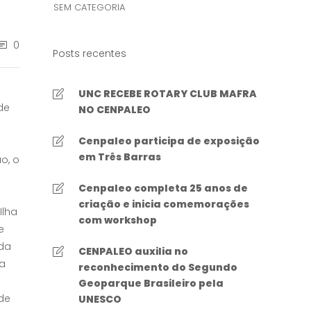
SEM CATEGORIA
0
Posts recentes
UNC RECEBE ROTARY CLUB MAFRA
de
NO CENPALEO
Cenpaleo participa de exposição
em Três Barras
o, o
Cenpaleo completa 25 anos de
criação e inicia comemorações
Ilha
com workshop
e
 da
CENPALEO auxilia no
sa
reconhecimento do Segundo
Geoparque Brasileiro pela
de
UNESCO