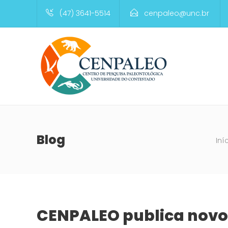
(47) 3641-5514
cenpaleo@unc.br
Blog
Iní
CENPALEO publica novo 