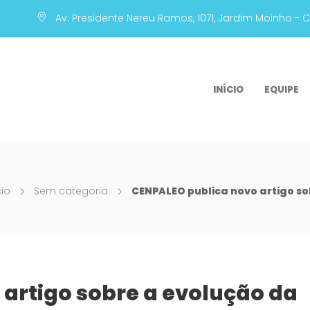
Av. Presidente Nereu Ramos, 1071, Jardim Moinho - 
INÍCIO
EQUIPE
cio
Sem categoria
CENPALEO publica novo artigo so
artigo sobre a evolução da