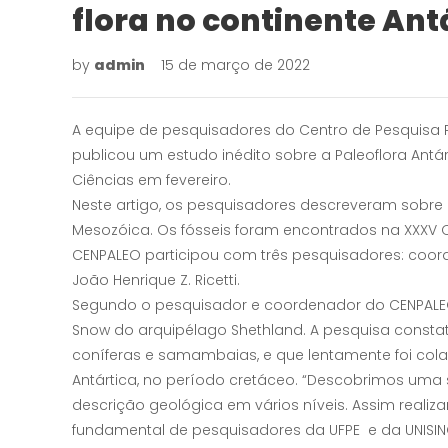
flora no continente Ant
by
admin
15 de março de 2022
A equipe de pesquisadores do Centro de Pesquisa 
publicou um estudo inédito sobre a Paleoflora Antár
Ciências em fevereiro.
Neste artigo, os pesquisadores descreveram sobre a
Mesozóica. Os fósseis foram encontrados na XXXV O
CENPALEO participou com três pesquisadores: coorde
João Henrique Z. Ricetti.
Segundo o pesquisador e coordenador do CENPALEO, L
Snow do arquipélago Shethland. A pesquisa constato
coníferas e samambaias, e que lentamente foi col
Antártica, no período cretáceo. “Descobrimos uma 
descrição geológica em vários níveis. Assim reali
fundamental de pesquisadores da UFPE e da UNISIN