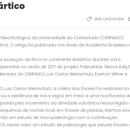
ártico
SEM CATEGORIA
Paleontológica da Universidade do Contestado (CENPALEO)
tica. O artigo foi publicado nos Anais da Academia Brasileira 
 evolução da flora no continente Antártico durante a Era
perantar no verão de 2017 do projeto PaleoAntar. Nessa ediçã
nador do CENPALEO, Luiz Carlos Weinschutz, Everton Wilner e
uiz Carlos Weinschütz, a coleta dos fósseis foi realizada na 
u a existência de rios e lagos em meio a uma rica floresta d
apsada pelo incremento da atividade vulcânica nessa região
sequência de rochas ricas em fósseis de plantas, fizemos es
zando um estudo de micropaleologia com a contribuição
OS, nesse caso um estudo de palinologia que estuda fósseis 