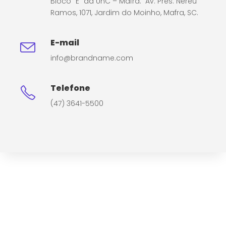
Bloco “E” da UnC – Mafra. Av. Pres. Nereu
Ramos, 1071, Jardim do Moinho, Mafra, SC.
E-mail
info@brandname.com
Telefone
(47) 3641-5500