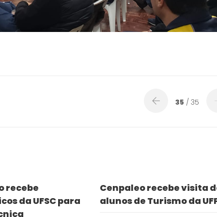
35
/ 35
o recebe
Cenpaleo recebe visita 
cos da UFSC para
alunos de Turismo da UF
écnica