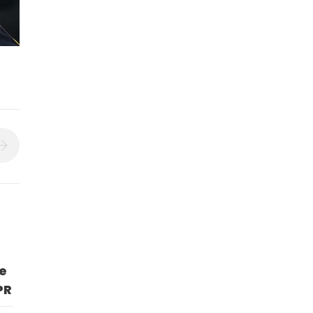
de
PR