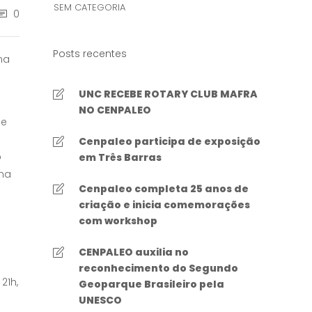
SEM CATEGORIA
0
Posts recentes
na
UNC RECEBE ROTARY CLUB MAFRA
NO CENPALEO
 e
Cenpaleo participa de exposição
o
em Três Barras
ima
Cenpaleo completa 25 anos de
criação e inicia comemorações
com workshop
CENPALEO auxilia no
reconhecimento do Segundo
21h,
Geoparque Brasileiro pela
UNESCO