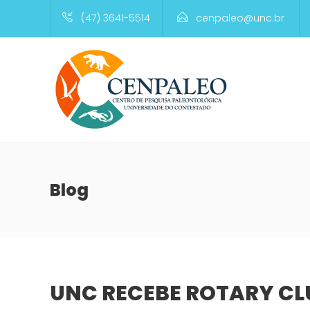
(47) 3641-5514
cenpaleo@unc.br
Blog
UNC RECEBE ROTARY CL