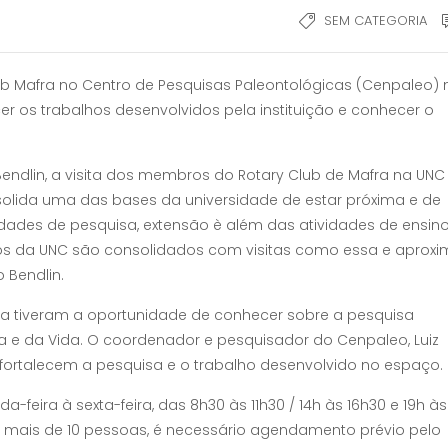
SEM CATEGORIA
ub Mafra no Centro de Pesquisas Paleontológicas (Cenpaleo) 
hecer os trabalhos desenvolvidos pela instituição e conhecer o
 Bendlin, a visita dos membros do Rotary Club de Mafra na UNC
olida uma das bases da universidade de estar próxima e de
dades de pesquisa, extensão è além das atividades de ensin
ivos da UNC são consolidados com visitas como essa e aprox
o Bendlin.
ra tiveram a oportunidade de conhecer sobre a pesquisa
ra e da Vida. O coordenador e pesquisador do Cenpaleo, Luiz
fortalecem a pesquisa e o trabalho desenvolvido no espaço.
feira à sexta-feira, das 8h30 às 11h30 / 14h às 16h30 e 19h às 
 mais de 10 pessoas, é necessário agendamento prévio pelo