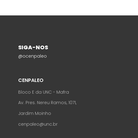
SIGA-NOS
@ocenpaleo
CENPALEO
Bloco E da UNC - Mafra
Av. Pres. Nereu Ramos, 1071,
Jardim Moinho
cenpaleo@unc.br