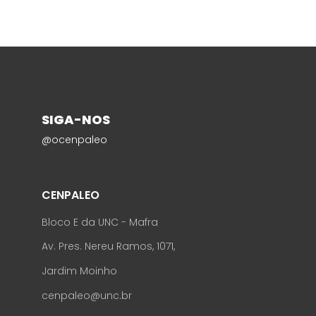
SIGA-NOS
@ocenpaleo
CENPALEO
Bloco E da UNC - Mafra
Av. Pres. Nereu Ramos, 1071,
Jardim Moinho
cenpaleo@unc.br