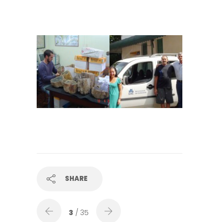
SHARE
3
/ 35