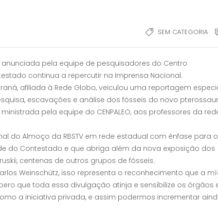
SEM CATEGORIA
 anunciada pela equipe de pesquisadores do Centro
estado continua a repercutir na Imprensa Nacional.
raná, afiliada à Rede Globo, veiculou uma reportagem especi
squisa, escavações e análise dos fósseis do novo pterossaur
 ministrada pela equipe do CENPALEO, aos professores da red
al do Almoço da RBSTV em rede estadual com ênfase para o
dade do Contestado e que abriga além da nova exposição dos
skii, centenas de outros grupos de fósseis.
rlos Weinschütz, isso representa o reconhecimento que a mí
ero que toda essa divulgação atinja e sensibilize os órgãos 
como a iniciativa privada, e assim podermos incrementar ain