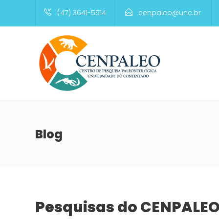
(47) 3641-5514
cenpaleo@unc.br
Blog
Pesquisas do CENPALEO