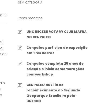
SEM CATEGORIA
0
Posts recentes
UNC RECEBE ROTARY CLUB MAFRA
NO CENPALEO
al
Cenpaleo participa de exposição
o,
em Três Barras
e de
Cenpaleo completa 25 anos de
criação e inicia comemorações
com workshop
dia
CENPALEO auxilia no
e
reconhecimento do Segundo
da
Geoparque Brasileiro pela
UNESCO