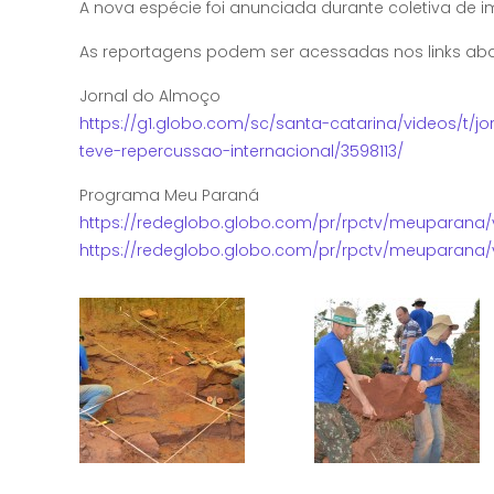
A nova espécie foi anunciada durante coletiva de 
As reportagens podem ser acessadas nos links aba
Jornal do Almoço
https://g1.globo.com/sc/santa-catarina/videos/t
teve-repercussao-internacional/3598113/
Programa Meu Paraná
https://redeglobo.globo.com/pr/rpctv/meuparana/v
https://redeglobo.globo.com/pr/rpctv/meuparana/v