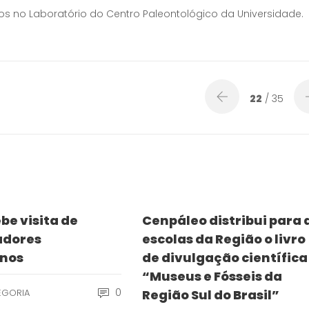
s no Laboratório do Centro Paleontológico da Universidade.
22
/ 35
be visita de
Cenpáleo distribui para 
adores
escolas da Região o livro
nos
de divulgação científica
“Museus e Fósseis da
0
EGORIA
Região Sul do Brasil”