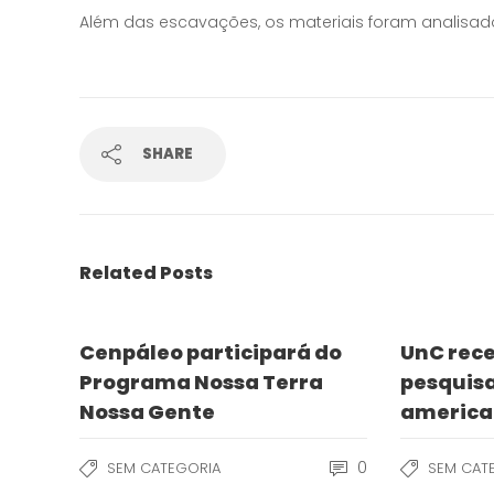
Além das escavações, os materiais foram analisado
SHARE
Related Posts
Cenpáleo participará do
UnC rece
Programa Nossa Terra
pesquis
Nossa Gente
america
0
SEM CATEGORIA
SEM CAT