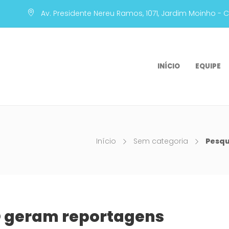
Av. Presidente Nereu Ramos, 1071, Jardim Moinho - 
INÍCIO
EQUIPE
Início
Sem categoria
Pesqu
 geram reportagens