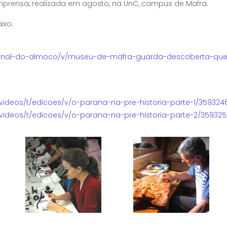
imprensa, realizada em agosto, na UnC, campus de Mafra.
ixo:
/jornal-do-almoco/v/museu-de-mafra-guarda-descoberta-que
ideos/t/edicoes/v/o-parana-na-pre-historia-parte-1/359324
ideos/t/edicoes/v/o-parana-na-pre-historia-parte-2/359325