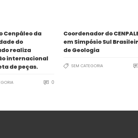
o Cenpáleo da
Coordenador do CENPAL
idade do
em Simpósio Sul Brasilei
do realiza
de Geologia
o internacional
eta de peças.
SEM CATEGORIA
0
EGORIA