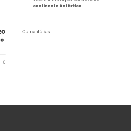
continente Antártico
EO
Comentários
ro
0