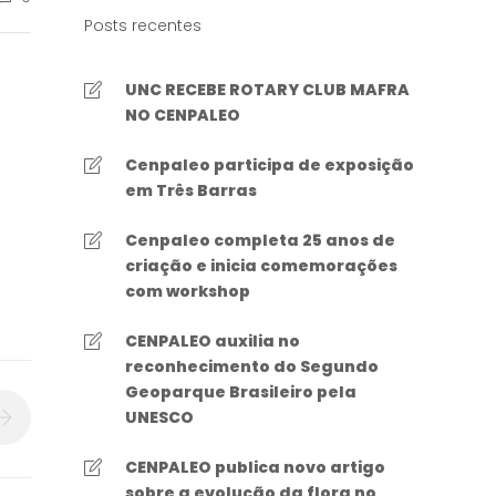
Posts recentes
UNC RECEBE ROTARY CLUB MAFRA
NO CENPALEO
Cenpaleo participa de exposição
em Três Barras
Cenpaleo completa 25 anos de
criação e inicia comemorações
com workshop
CENPALEO auxilia no
reconhecimento do Segundo
Geoparque Brasileiro pela
UNESCO
CENPALEO publica novo artigo
sobre a evolução da flora no