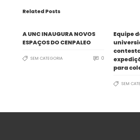
Related Posts
A UNC INAUGURA NOVOS
Equipe d
ESPAÇOS DO CENPALEO
univers
contesta
0
SEM CATEGORIA
expediçã
para col
SEM CAT