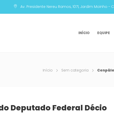
Av. Presidente Nereu Ramos, 1071, Jardim Moinho - 
INÍCIO
EQUIPE
Início
Sem categoria
Cenpále
 do Deputado Federal Décio