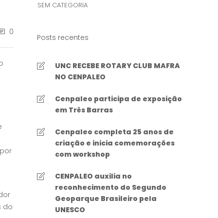
SEM CATEGORIA
0
Posts recentes
o
UNC RECEBE ROTARY CLUB MAFRA
NO CENPALEO
Cenpaleo participa de exposição
em Três Barras
e
Cenpaleo completa 25 anos de
criação e inicia comemorações
 por
com workshop
CENPALEO auxilia no
reconhecimento do Segundo
dor
Geoparque Brasileiro pela
s do
UNESCO