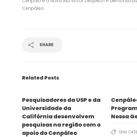
Cenpálo e a Nova Ala Victor Dequech e demonstro
Cenpáleo.
SHARE
Related Posts
Pesquisadores da USP e da
Cenpáleo
Universidade da
Program
Califórnia desenvolvem
Nossa G
pesquisas na região com o
apoio do Cenpáleo
SEM CAT