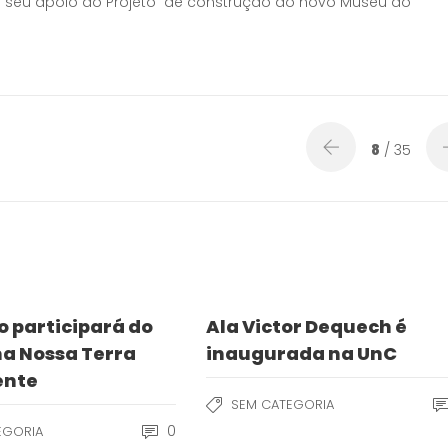
u seu apoio ao Projeto de construção do novo Museu do
8
/ 35
 participará do
Ala Victor Dequech é
a Nossa Terra
inaugurada na UnC
ente
SEM CATEGORIA
0
EGORIA