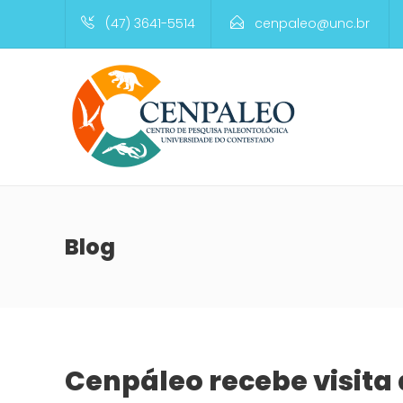
(47) 3641-5514
cenpaleo@unc.br
Blog
Cenpáleo recebe visita